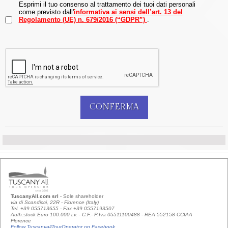
Esprimi il tuo consenso al trattamento dei tuoi dati personali
come previsto dall'
informativa ai sensi dell’art. 13 del
Regolamento (UE) n. 679/2016 (“GDPR”)
.
TuscanyAll.com srl
- Sole shareholder
via di Scandicci, 22R - Florence (Italy)
Tel. +39 055713655 - Fax +39 0557193507
Auth.stock Euro 100.000 i.v. - C.F.- P.Iva 05511100488 - REA 552158 CCIAA
Florence
Follow TuscanyallTourOperator on Facebook