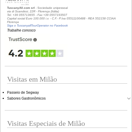
TuscanyAll.com srl
- Sociedade unipessoal
via di Scandicci, 22R - Florença (Itália)
Tel. +39 055713655 - Fax +39 0557193507
Capital social Euro 100.000 i.v. - C.F.- P.Iva 05511100488 - REA 552158 CCIAA
Florença
Siga o TuscanyallTourOperator no Facebook
Trabalhe conosco
Visitas em Milão
Passeio de Segway
Sabores Gastronômicos
Visitas Especiais de Milão