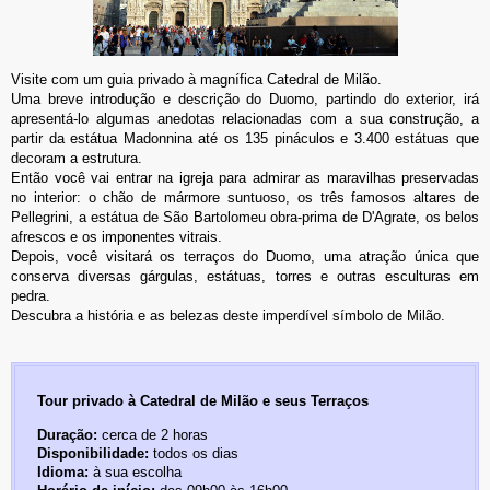
Visite com um guia privado à magnífica Catedral de Milão.
Uma breve introdução e descrição do Duomo, partindo do exterior, irá
apresentá-lo algumas anedotas relacionadas com a sua construção, a
partir da estátua Madonnina até os 135 pináculos e 3.400 estátuas que
decoram a estrutura.
Então você vai entrar na igreja para admirar as maravilhas preservadas
no interior: o chão de mármore suntuoso, os três famosos altares de
Pellegrini, a estátua de São Bartolomeu obra-prima de D'Agrate, os belos
afrescos e os imponentes vitrais.
Depois, você visitará os terraços do Duomo, uma atração única que
conserva diversas gárgulas, estátuas, torres e outras esculturas em
pedra.
Descubra a história e as belezas deste imperdível símbolo de Milão.
Tour privado à Catedral de Milão e seus Terraços
Duração:
cerca de 2 horas
Disponibilidade:
todos os dias
Idioma:
à sua escolha