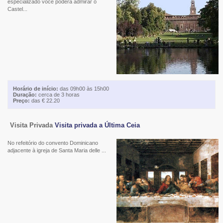
especializado você poderá admirar o
Castel...
Horário de início:
das 09h00 às 15h00
Duração:
cerca de 3 horas
Preço:
das € 22.20
Visita Privada
Visita privada a Última Ceia
No refeitório do convento Dominicano
adjacente à igreja de Santa Maria delle ...