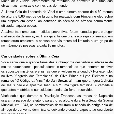
Maria delle Grazie, exatamente no refeitório do convento e é uma das
obras mais famosas e conhecidas do mundo.
A Ultima Ceia de Leonardo da Vinci é uma pintura enorme de 4,60 metros
de altura e 8,80 metros de largura, foi realizada com têmpera e óleo sobre
um preparo em gesso, ao contrário da técnica de afresco normalmente
utilizada naquela época.
Atualmente, numerosas medidas preventivas foram tomadas para proteger
o afresco da deterioração. Para garantir que o afresco seja conservado em
temperatura ambiente, o acesso aos visitantes foi limitado a um grupo de
no máximo 25 pessoas a cada 15 minutos.
Curiosidades sobre a Última Ceia
Você sabia que a grande fama desta obra-prima despertou o interesse de
muitos historiadores, pesquisadores e romancistas que tentaram resolver
os supostos mistérios e enigmas que envolvem este quadro? Por exemplo,
no livro "Segredo dos Templários" de Clive Prince e Lynn Picknett e no
romance "O Código da Vinci" de Dan Brown, afirmam que a figura à direita
de Jesus não é o apóstolo João, e sim uma figura feminina. A verdade é
que estes mistérios e curiosidades ainda não foram resolvidos.
Você sabia que durante a Revolução Francesa, as tropas de Napoleão
usaram a parede do refeitório para tiro ao alvo, e durante a Segunda Guerra
Mundial, em 1943, os bombardeios destruíram o telhado da antiga sala de
almoço do convento dominicano, deixando o quadro exposto ao céu aberto