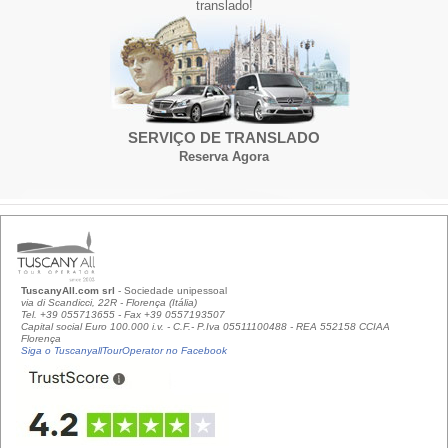
translado!
SERVIÇO DE TRANSLADO
Reserva Agora
TuscanyAll.com srl
- Sociedade unipessoal
via di Scandicci, 22R - Florença (Itália)
Tel. +39 055713655 - Fax +39 0557193507
Capital social Euro 100.000 i.v. - C.F.- P.Iva 05511100488 - REA 552158 CCIAA
Florença
Siga o TuscanyallTourOperator no Facebook