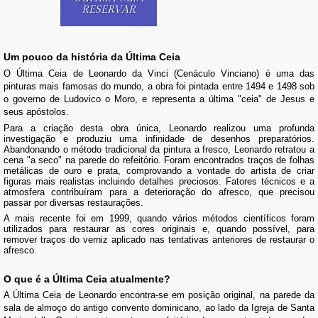
RESERVAR
Um pouco da história da Última Ceia
O Última Ceia de Leonardo da Vinci (Cenáculo Vinciano) é uma das
pinturas mais famosas do mundo, a obra foi pintada entre 1494 e 1498 sob
o governo de Ludovico o Moro, e representa a última "ceia" de Jesus e
seus apóstolos.
Para a criação desta obra única, Leonardo realizou uma profunda
investigação e produziu uma infinidade de desenhos preparatórios.
Abandonando o método tradicional da pintura a fresco, Leonardo retratou a
cena "a seco" na parede do refeitório. Foram encontrados traços de folhas
metálicas de ouro e prata, comprovando a vontade do artista de criar
figuras mais realistas incluindo detalhes preciosos. Fatores técnicos e a
atmosfera contribuíram para a deterioração do afresco, que precisou
passar por diversas restaurações.
A mais recente foi em 1999, quando vários métodos científicos foram
utilizados para restaurar as cores originais e, quando possível, para
remover traços do verniz aplicado nas tentativas anteriores de restaurar o
afresco.
O que é a Última Ceia atualmente?
A Última Ceia de Leonardo encontra-se em posição original, na parede da
sala de almoço do antigo convento dominicano, ao lado da Igreja de Santa