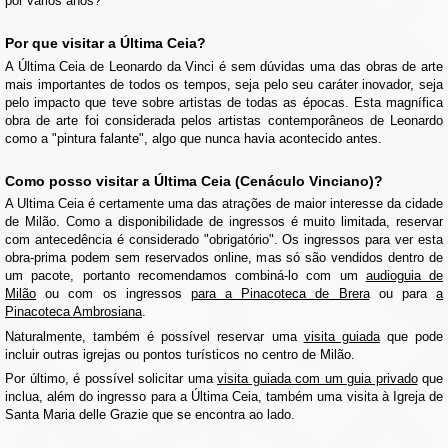
por vários anos?
Por que visitar a Última Ceia?
A Última Ceia de Leonardo da Vinci é sem dúvidas uma das obras de arte
mais importantes de todos os tempos, seja pelo seu caráter inovador, seja
pelo impacto que teve sobre artistas de todas as épocas. Esta magnífica
obra de arte foi considerada pelos artistas contemporâneos de Leonardo
como a "pintura falante", algo que nunca havia acontecido antes.
Como posso visitar a Última Ceia (Cenáculo Vinciano)?
A Ultima Ceia é certamente uma das atrações de maior interesse da cidade
de Milão. Como a disponibilidade de ingressos é muito limitada, reservar
com antecedência é considerado "obrigatório". Os ingressos para ver esta
obra-prima podem sem reservados online, mas só são vendidos dentro de
um pacote, portanto recomendamos combiná-lo com um
audioguia de
Milão
ou com os ingressos
para a Pinacoteca de Brera
ou para
a
Pinacoteca Ambrosiana
.
Naturalmente, também é possível reservar uma
visita guiada
que pode
incluir outras igrejas ou pontos turísticos no centro de Milão.
Por último, é possível solicitar uma
visita guiada com um guia privado
que
inclua, além do ingresso para a Última Ceia, também uma visita à Igreja de
Santa Maria delle Grazie que se encontra ao lado.