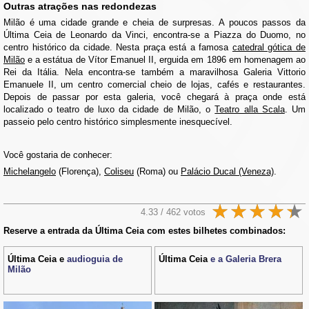
Outras atrações nas redondezas
Milão é uma cidade grande e cheia de surpresas. A poucos passos da
Última Ceia de Leonardo da Vinci, encontra-se a Piazza do Duomo, no
centro histórico da cidade. Nesta praça está a famosa
catedral gótica de
Milão
e a estátua de Vítor Emanuel II, erguida em 1896 em homenagem ao
Rei da Itália. Nela encontra-se também a maravilhosa Galeria Vittorio
Emanuele II, um centro comercial cheio de lojas, cafés e restaurantes.
Depois de passar por esta galeria, você chegará à praça onde está
localizado o teatro de luxo da cidade de Milão, o
Teatro alla Scala
. Um
passeio pelo centro histórico simplesmente inesquecível.
Você gostaria de conhecer:
Michelangelo
(Florença),
Coliseu
(Roma) ou
Palácio Ducal (Veneza)
.
4.33 / 462 votos
Reserve a entrada da Última Ceia com estes bilhetes combinados:
Última Ceia e
audioguia de
Última Ceia
e a Galeria Brera
Milão