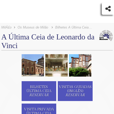
MilÃ£o
Os Museus de Milão
Bilhetes A Última Ceia de Leonardo da Vinci
A Última Ceia de Leonardo da
Vinci
BILHETES
VISITAS GUIADAS
ÚLTIMA CEIA
(INGLÊS)
RESERVAR
RESERVAR
VISITA PRIVADA
ÚLTIMA CEIA