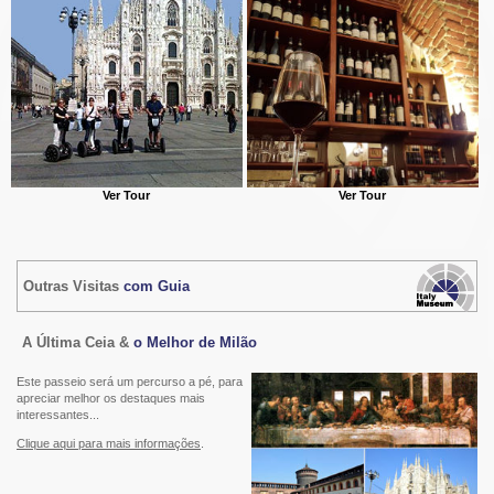
Ver Tour
Ver Tour
Outras Visitas
com Guia
A Última Ceia &
o Melhor de Milão
Este passeio será um percurso a pé, para
apreciar melhor os destaques mais
interessantes...
Clique aqui para mais informações
.