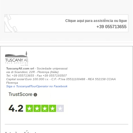
Clique aqui para assistência ou ligue
+39 055713655
TuscanyAll.com srl
- Sociedade unipessoal
via di Scandicci, 22R - Florença (Itália)
Tel. +39 055713655 - Fax +39 0557193507
Capital social Euro 100.000 i.v. - C.F.- P.Iva 05511100488 - REA 552158 CCIAA
Florença
Siga o TuscanyallTourOperator no Facebook