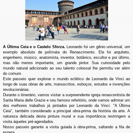
A Última Ceia e o Castelo Sforza.
Leonardo foi um gênio universal, um
exemplo absoluto de polímata do Renascimento. Ele foi arquiteto,
engenheiro, músico, anatomista, inventor, botânico, escultor e por último,
mas não menos importante, um grande pintor. Sua curiosidade pelo
mundo natural adicionado ao seu talento colossal lhe permitiu ver além
do comum.
Este passeio quer explorar o mundo eclético de Leonardo da Vinci ao
longo de suas obras de arte, manuscritos, esboços, estudos e invenções
revolucionárias.
Durante o itinerário, vamos visitar a surpreendente igreja renascentista de
Santa Maria delle Grazie e seu famoso refeitório, onde vamos admirar um
dos melhores trabalhos já pintados por Leonardo da Vinci: "A Última
Ceia", também considerado a principal obra-prima da história da arte. A
natureza delicada desta pintura mural e sua importância restringem a
visita àqueles pré-agendados.
Nosso passeio garante a visita guiada à obra-prima, saltando a fila de
espera.