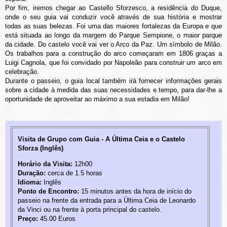
Por fim, iremos chegar ao Castello Sforzesco, a residência do Duque,
onde o seu guia vai conduzir você através de sua história e mostrar
todas as suas belezas. Foi uma das maiores fortalezas da Europa e que
está situada ao longo da margem do Parque Sempione, o maior parque
da cidade. Do castelo você vai ver o Arco da Paz. Um símbolo de Milão.
Os trabalhos para a construção do arco começaram em 1806 graças a
Luigi Cagnola, que foi convidado por Napoleão para construir um arco em
celebração.
Durante o passeio, o guia local também irá fornecer informações gerais
sobre a cidade à medida das suas necessidades e tempo, para dar-lhe a
oportunidade de aproveitar ao máximo a sua estadia em Milão!
Visita de Grupo com Guia - A Última Ceia e o Castelo
Sforza (Inglês)
Horário da Visita:
12h00
Duração:
cerca de 1.5 horas
Idioma:
Inglês
Ponto de Encontro:
15 minutos antes da hora de início do
passeio na frente da entrada para a Última Ceia de Leonardo
da Vinci ou na frente à porta principal do castelo.
Preço:
45.00 Euros