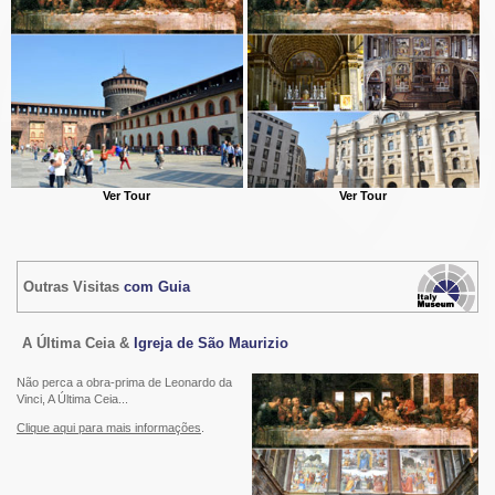
Ver Tour
Ver Tour
Outras Visitas
com Guia
A Última Ceia &
Igreja de São Maurizio
Não perca a obra-prima de Leonardo da
Vinci, A Última Ceia...
Clique aqui para mais informações
.