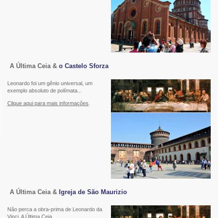
A Última Ceia &
o Castelo Sforza
Leonardo foi um gênio universal, um
exemplo absoluto de polímata...
Clique aqui para mais informações
.
A Última Ceia &
Igreja de São Maurizio
Não perca a obra-prima de Leonardo da
Vinci, A Última Ceia...