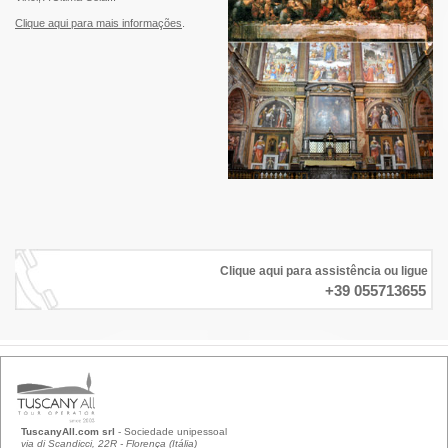
Clique aqui para mais informações
.
Clique aqui para assistência ou ligue
+39 055713655
TuscanyAll.com srl
- Sociedade unipessoal
via di Scandicci, 22R - Florença (Itália)