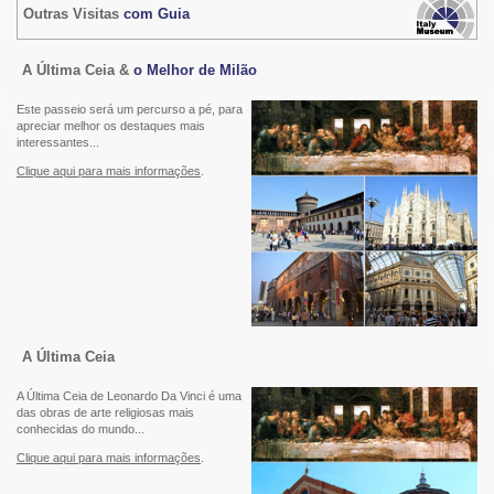
Outras Visitas
com Guia
A Última Ceia &
o Melhor de Milão
Este passeio será um percurso a pé, para
apreciar melhor os destaques mais
interessantes...
Clique aqui para mais informações
.
A Última Ceia
A Última Ceia de Leonardo Da Vinci é uma
das obras de arte religiosas mais
conhecidas do mundo...
Clique aqui para mais informações
.