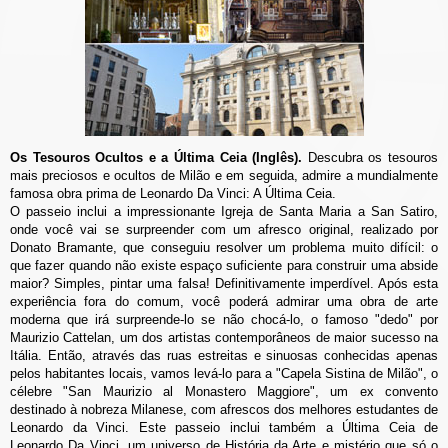
Os Tesouros Ocultos e a Última Ceia (Inglês).
Descubra os tesouros
mais preciosos e ocultos de Milão e em seguida, admire a mundialmente
famosa obra prima de Leonardo Da Vinci: A Última Ceia.
O passeio inclui a impressionante Igreja de Santa Maria a San Satiro,
onde você vai se surpreender com um afresco original, realizado por
Donato Bramante, que conseguiu resolver um problema muito difícil: o
que fazer quando não existe espaço suficiente para construir uma abside
maior? Simples, pintar uma falsa! Definitivamente imperdível. Após esta
experiência fora do comum, você poderá admirar uma obra de arte
moderna que irá surpreende-lo se não chocá-lo, o famoso "dedo" por
Maurizio Cattelan, um dos artistas contemporâneos de maior sucesso na
Itália. Então, através das ruas estreitas e sinuosas conhecidas apenas
pelos habitantes locais, vamos levá-lo para a "Capela Sistina de Milão", o
célebre "San Maurizio al Monastero Maggiore", um ex convento
destinado à nobreza Milanese, com afrescos dos melhores estudantes de
Leonardo da Vinci. Este passeio inclui também a Última Ceia de
Leonardo Da Vinci, um universo de História da Arte e mistério que só o