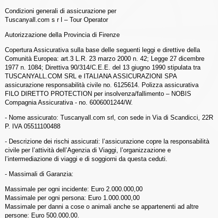
Condizioni generali di assicurazione per
Tuscanyall.com s r l – Tour Operator
Autorizzazione della Provincia di Firenze
Copertura Assicurativa sulla base delle seguenti leggi e direttive della
Comunità Europea: art.3 L.R. 23 marzo 2000 n. 42; Legge 27 dicembre
1977 n. 1084; Direttiva 90/314/C.E.E. del 13 giugno 1990 stipulata tra
TUSCANYALL.COM SRL e ITALIANA ASSICURAZIONI SPA
assicurazione responsabilità civile no. 6125614. Polizza assicurativa
FILO DIRETTO PROTECTION per insolvenza/fallimento – NOBIS
Compagnia Assicurativa - no. 6006001244/W.
- Nome assicurato: Tuscanyall.com srl, con sede in Via di Scandicci, 22R
P. IVA 05511100488
- Descrizione dei rischi assicurati: l’assicurazione copre la responsabilità
civile per l’attività dell’Agenzia di Viaggi, l’organizzazione e
l’intermediazione di viaggi e di soggiorni da questa ceduti.
- Massimali di Garanzia:
Massimale per ogni incidente: Euro 2.000.000,00
Massimale per ogni persona: Euro 1.000.000,00
Massimale per danni a cose o animali anche se appartenenti ad altre
persone: Euro 500.000,00.