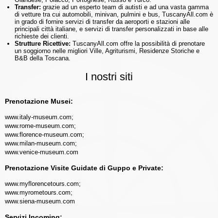
Transfer:
grazie ad un esperto team di autisti e ad una vasta gamma
di vetture tra cui automobili, minivan, pulmini e bus, TuscanyAll.com è
in grado di fornire servizi di transfer da aeroporti e stazioni alle
principali città italiane, e servizi di transfer personalizzati in base alle
richieste dei clienti.
Strutture Ricettive:
TuscanyAll.com offre la possibilità di prenotare
un soggiorno nelle migliori Ville, Agriturismi, Residenze Storiche e
B&B della Toscana.
I nostri siti
Prenotazione Musei:
www.italy-museum.com
;
www.rome-museum.com
;
www.florence-museum.com
;
www.milan-museum.com
;
www.venice-museum.com
Prenotazione Visite Guidate di Guppo e Private:
www.myflorencetours.com
;
www.myrometours.com
;
www.siena-museum.com
Servizi Incoming: