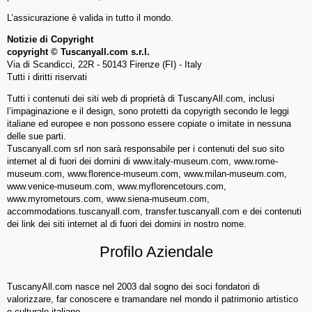
L’assicurazione è valida in tutto il mondo.
Notizie di Copyright
copyright © Tuscanyall.com s.r.l.
Via di Scandicci, 22R - 50143 Firenze (FI) - Italy
Tutti i diritti riservati
Tutti i contenuti dei siti web di proprietà di TuscanyAll.com, inclusi
l’impaginazione e il design, sono protetti da copyrigth secondo le leggi
italiane ed europee e non possono essere copiate o imitate in nessuna
delle sue parti.
Tuscanyall.com srl non sarà responsabile per i contenuti del suo sito
internet al di fuori dei domini di www.italy-museum.com, www.rome-
museum.com, www.florence-museum.com, www.milan-museum.com,
www.venice-museum.com, www.myflorencetours.com,
www.myrometours.com, www.siena-museum.com,
accommodations.tuscanyall.com, transfer.tuscanyall.com e dei contenuti
dei link dei siti internet al di fuori dei domini in nostro nome.
Profilo Aziendale
TuscanyAll.com nasce nel 2003 dal sogno dei soci fondatori di
valorizzare, far conoscere e tramandare nel mondo il patrimonio artistico
e culturale italiano.