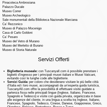
Pinacoteca Ambrosiana
Palazzo Ducale
Museo Correr
Museo Archeologico
Sale monumentali della Biblioteca Nazionale Marciana
Ca’ Rezzonico
Museo di Palazzo Mocenigo
Casa di Carlo Goldoni
Ca’ Pesaro
Museo del Vetro di Murano
Museo del Merletto di Burano
Museo di Storia Naturale
Servizi Offerti
Biglietteria museale:
con Tuscanyall.com è possibile prenotare i
biglietti d’ingresso per i principali musei italiani e Musei Vaticani,
evitando così le lunghe code alle biglietterie.
Servizi Guida:
per coloro che desiderano visitare le più belle città
d’Italia ed i loro musei, accompagnati da un’esperta guida turistica,
TuscanyAll.com offre la possibilità di effettuare visite guidate a
partenza fissa nelle principali lingue (Inglese, Italiano, Francese,
Spagnolo e Tedesco) e visite con guida privata, organizzata in base
alle esigenze del cliente, in una lingua a scelta tra Inglese, Italiano,
Francese, Spagnolo, Tedesco, Cinese, Danese, Giapponese, Greco,
Olandese, Polacco, Portoghese, Russo e Turco.