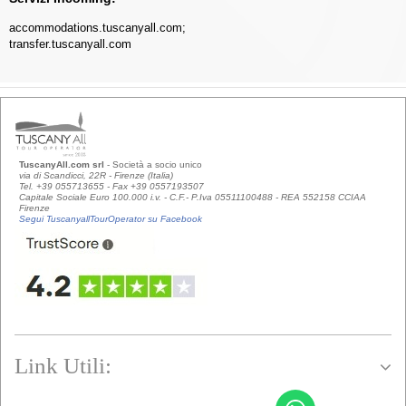
accommodations.tuscanyall.com
;
transfer.tuscanyall.com
TuscanyAll.com srl
- Società a socio unico
via di Scandicci, 22R - Firenze (Italia)
Tel. +39 055713655 - Fax +39 0557193507
Capitale Sociale Euro 100.000 i.v. - C.F.- P.Iva 05511100488 - REA 552158 CCIAA
Firenze
Segui TuscanyallTourOperator su Facebook
Link Utili: