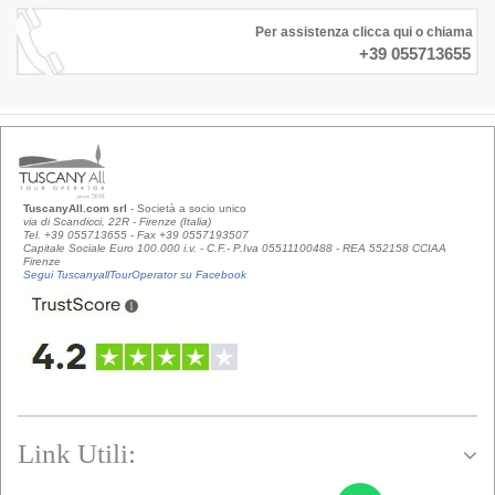
Per assistenza clicca qui o chiama
+39 055713655
TuscanyAll.com srl
- Società a socio unico
via di Scandicci, 22R - Firenze (Italia)
Tel. +39 055713655 - Fax +39 0557193507
Capitale Sociale Euro 100.000 i.v. - C.F.- P.Iva 05511100488 - REA 552158 CCIAA
Firenze
Segui TuscanyallTourOperator su Facebook
Link Utili: