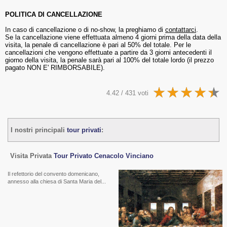
POLITICA DI CANCELLAZIONE
In caso di cancellazione o di no-show, la preghiamo di
contattarci
.
Se la cancellazione viene effettuata almeno 4 giorni prima della data della
visita, la penale di cancellazione è pari al 50% del totale. Per le
cancellazioni che vengono effettuate a partire da 3 giorni antecedenti il
giorno della visita, la penale sarà pari al 100% del totale lordo (il prezzo
pagato NON E' RIMBORSABILE).
4.42 / 431 voti
I nostri principali
tour privati
:
Visita Privata
Tour Privato Cenacolo Vinciano
Il refettorio del convento domenicano,
annesso alla chiesa di Santa Maria del...