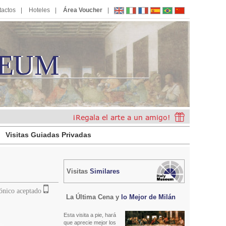
tactos
Hoteles
Área Voucher
EUM
E
U
M
Visitas Guiadas Privadas
Visitas
Similares
rónico aceptado
La Última Cena y
lo Mejor de Milán
Esta visita a pie, hará
que aprecie mejor los