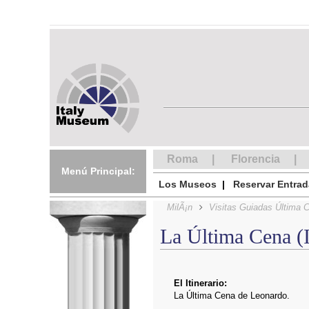
Roma
Florencia
Menú Principal:
Los Museos
Reservar Entra
MilÃ¡n
Visitas Guiadas Última 
La Última Cena (I
El Itinerario:
La Última Cena de Leonardo.