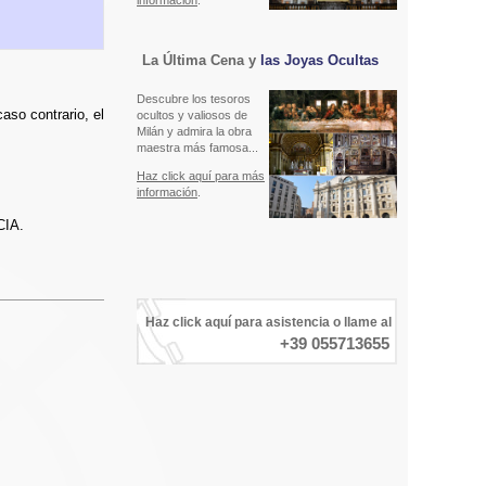
información
.
La Última Cena y
las Joyas Ocultas
Descubre los tesoros
aso contrario, el
ocultos y valiosos de
Milán y admira la obra
maestra más famosa...
Haz click aquí para más
información
.
IA.
Haz click aquí para asistencia o llame al
+39 055713655