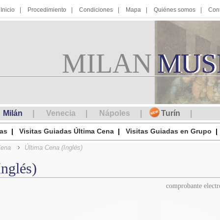
Inicio
Procedimiento
Condiciones
Mapa
Quiénes somos
Con
MILAN
M
MUS
U
S
Milán
Venecia
Nápoles
Turín
das
Visitas Guiadas Última Cena
Visitas Guiadas en Grupo
Cena
Última Cena (Inglés)
nglés)
comprobante elect