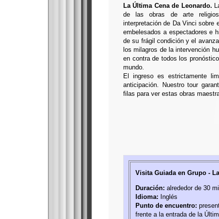
La Última Cena de Leonardo.
La
de las obras de arte religi
interpretación de Da Vinci sobre 
embelesados a espectadores e his
de su frágil condición y el avanz
los milagros de la intervención 
en contra de todos los pronóstico
mundo.
El ingreso es estrictamente li
anticipación. Nuestro tour garan
filas para ver estas obras maestr
Visita Guiada en Grupo - La
Duración:
alrededor de 30 m
Idioma:
Inglés
Punto de encuentro:
present
frente a la entrada de la Últ