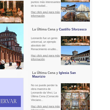
puntos más interesantes
de la ciudad...
Haz click aquí para más
información
.
La Última Cena y
Castillo Sforzesco
Leonardo fue un genio
universal, un ejemplo
absoluto del
Renacimiento erudito...
Haz click aquí para más
información
.
La Última Cena y
Iglesia San
Maurizio
No se puede perder la
obra maestra de
Leonardo da Vinci, La
Última Cena (Cenacolo
SERVAR
Vinciano...
Haz click aquí para más