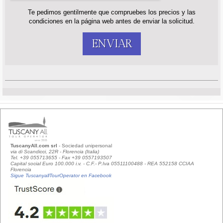
Te pedimos gentilmente que compruebes los precios y las
condiciones en la página web antes de enviar la solicitud.
ENVIAR
TuscanyAll.com srl
- Sociedad unipersonal
via di Scandicci, 22R - Florencia (Italia)
Tel. +39 055713655 - Fax +39 0557193507
Capital social Euro 100.000 i.v. - C.F.- P.Iva 05511100488 - REA 552158 CCIAA
Florencia
Sigue TuscanyallTourOperator en Facebook