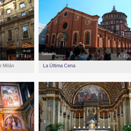
desde
des
Sábado
€ 74
€ 40
,00
,
e Milán
La Última Cena