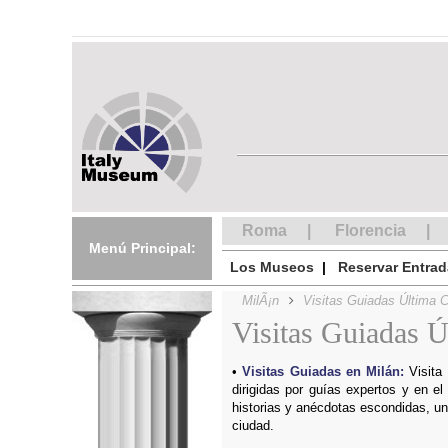
Roma
Florencia
Menú Principal:
Los Museos
Reservar Entra
MilÃ¡n
Visitas Guiadas Última 
Visitas Guiadas 
Visitas Guiadas en Milán:
Visita 
dirigidas por guías expertos y en e
historias y anécdotas escondidas, u
ciudad.