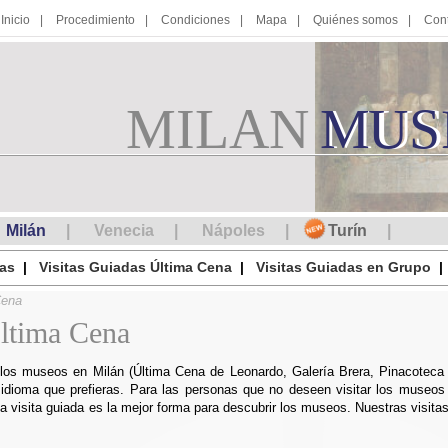
Inicio
Procedimiento
Condiciones
Mapa
Quiénes somos
Con
MILAN
M
MUS
U
S
Milán
Venecia
Nápoles
Turín
das
Visitas Guiadas Última Cena
Visitas Guiadas en Grupo
Cena
Última Cena
los museos en Milán (Última Cena de Leonardo, Galería Brera, Pinacoteca 
l idioma que prefieras. Para las personas que no deseen visitar los museo
na visita guiada es la mejor forma para descubrir los museos. Nuestras visi